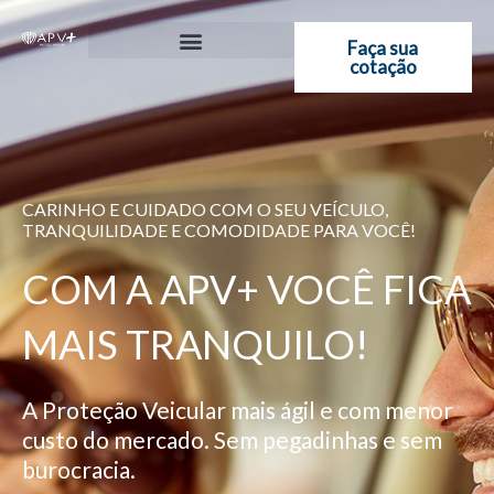
Ir
para
Faça sua
cotação
o
conteúdo
CARINHO E CUIDADO COM O SEU VEÍCULO,
TRANQUILIDADE E COMODIDADE PARA VOCÊ!
COM A APV+ VOCÊ FICA
MAIS TRANQUILO!
A Proteção Veicular mais ágil e com menor
custo do mercado. Sem pegadinhas e sem
burocracia.