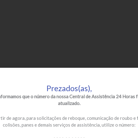
Prezados(as),
nformamos que o número da nossa Central de Assistência 24 Horas f
atualizado.
tir de agora, para solicitações de reboque, comunicação de roubo e 
colisões, panes e demais serviços de assistência, utilize o número: