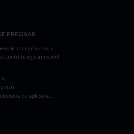
E PRECISAR
ue mais tranquilo com a
o. Contrate agora mesmo!
ia;
 prazo;
toristas de aplicativo.