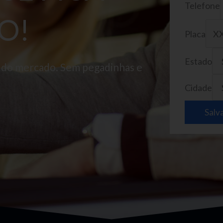
Telefone
O!
Placa
Estado
o do mercado. Sem pegadinhas e
Cidade
Salv