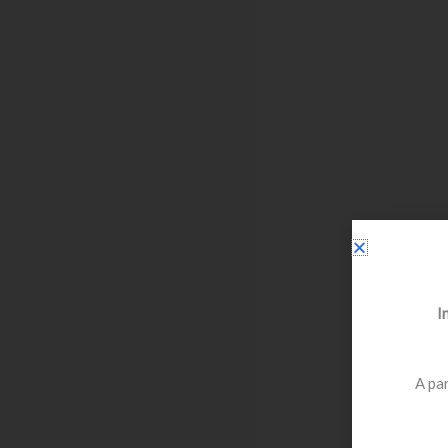
I
A par