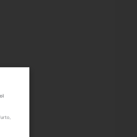
oi
furto,