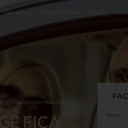
Quem Somos
Proteção Veicular
Serviços
Conta
FAÇ
ADE E COMODIDADE PARA VOCÊ!
Nome
CÊ FICA