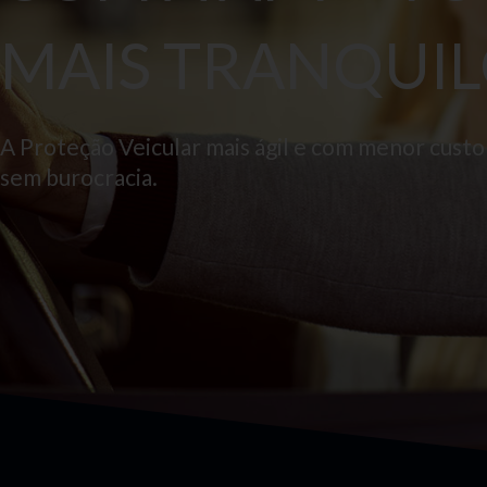
MAIS TRANQUIL
A Proteção Veicular mais ágil e com menor cust
sem burocracia.