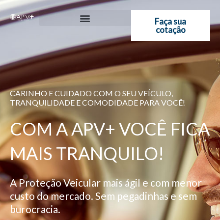
Ir
para
Faça sua
cotação
o
conteúdo
CARINHO E CUIDADO COM O SEU VEÍCULO,
TRANQUILIDADE E COMODIDADE PARA VOCÊ!
COM A APV+ VOCÊ FICA
MAIS TRANQUILO!
A Proteção Veicular mais ágil e com menor
custo do mercado. Sem pegadinhas e sem
burocracia.