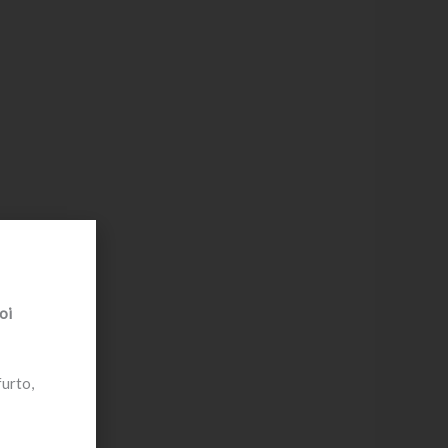
oi
furto,