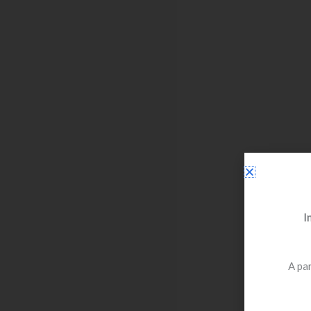
I
A par