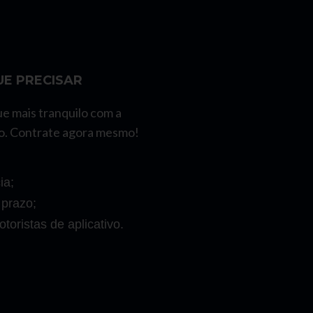
E PRECISAR
ue mais tranquilo com a
o. Contrate agora mesmo!
ia;
 prazo;
toristas de aplicativo.