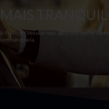
MAIS TRANQUIL
A Proteção Veicular mais ágil e com menor cust
sem burocracia.