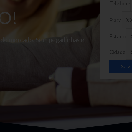
Telefone
O!
Placa
Estado
o do mercado. Sem pegadinhas e
Cidade
Salv