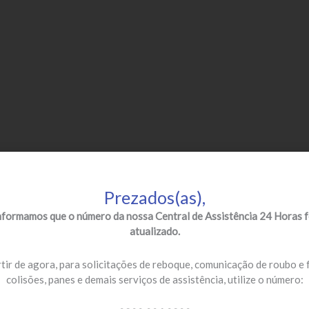
Prezados(as),
nformamos que o número da nossa Central de Assistência 24 Horas f
atualizado.
tir de agora, para solicitações de reboque, comunicação de roubo e 
colisões, panes e demais serviços de assistência, utilize o número: