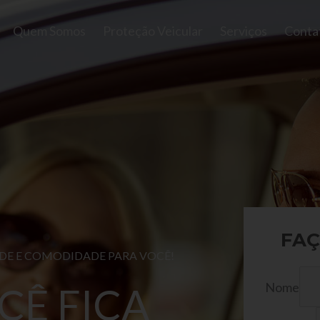
Quem Somos
Proteção Veicular
Serviços
Conta
FAÇ
ADE E COMODIDADE PARA VOCÊ!
Nome
CÊ FICA