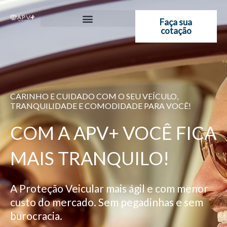
Ir
para
Faça sua
cotação
o
conteúdo
CARINHO E CUIDADO COM O SEU VEÍCULO,
TRANQUILIDADE E COMODIDADE PARA VOCÊ!
COM A APV+ VOCÊ FICA
MAIS TRANQUILO!
A Proteção Veicular mais ágil e com menor
custo do mercado. Sem pegadinhas e sem
burocracia.