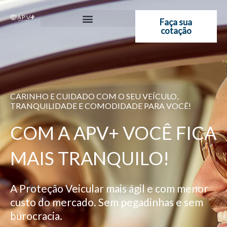
Ir
para
Faça sua
cotação
o
conteúdo
CARINHO E CUIDADO COM O SEU VEÍCULO,
TRANQUILIDADE E COMODIDADE PARA VOCÊ!
COM A APV+ VOCÊ FICA
MAIS TRANQUILO!
A Proteção Veicular mais ágil e com menor
custo do mercado. Sem pegadinhas e sem
burocracia.