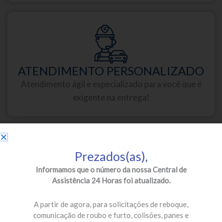
ATENDIMENTO PERSONALIZADO
Atendimento ágil e especializado para você que é
exigente na entrega!
Prezados(as),
Informamos que o número da nossa Central de
Assistência 24 Horas foi atualizado.
PARCEIROS DE PRIMEIRA
Oficinas credenciadas e especializadas para a sua
A partir de agora, para solicitações de reboque,
segurança!
comunicação de roubo e furto, colisões, panes e