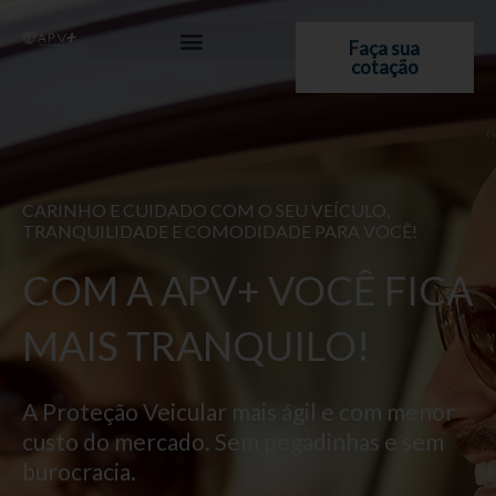
Ir
para
Faça sua
cotação
o
conteúdo
CARINHO E CUIDADO COM O SEU VEÍCULO,
TRANQUILIDADE E COMODIDADE PARA VOCÊ!
COM A APV+ VOCÊ FICA
MAIS TRANQUILO!
A Proteção Veicular mais ágil e com menor
custo do mercado. Sem pegadinhas e sem
burocracia.