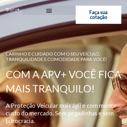
Ir
para
Faça sua
cotação
o
conteúdo
CARINHO E CUIDADO COM O SEU VEÍCULO,
TRANQUILIDADE E COMODIDADE PARA VOCÊ!
COM A APV+ VOCÊ FICA
MAIS TRANQUILO!
A Proteção Veicular mais ágil e com menor
custo do mercado. Sem pegadinhas e sem
burocracia.