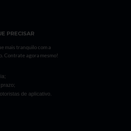
E PRECISAR
ue mais tranquilo com a
o. Contrate agora mesmo!
ia;
 prazo;
toristas de aplicativo.