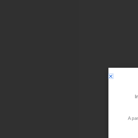
I
A par