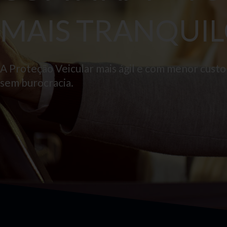
MAIS TRANQUIL
A Proteção Veicular mais ágil e com menor cust
sem burocracia.