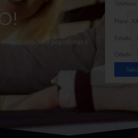
Telefone
O!
Placa
Estado
o do mercado. Sem pegadinhas e
Cidade
Salv