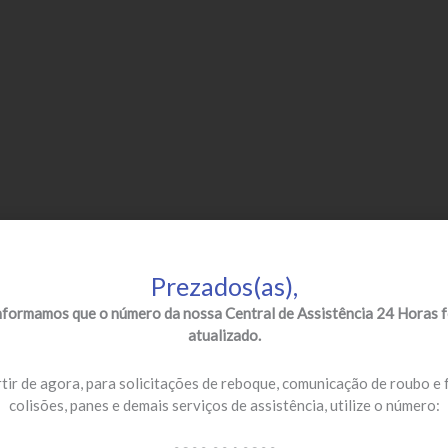
Prezados(as),
nformamos que o número da nossa Central de Assistência 24 Horas f
atualizado.
tir de agora, para solicitações de reboque, comunicação de roubo e 
colisões, panes e demais serviços de assistência, utilize o número: