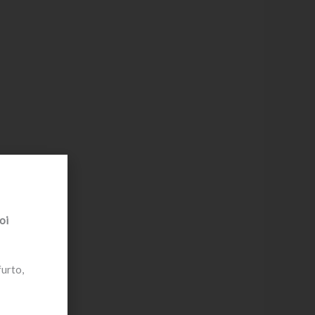
oi
furto,