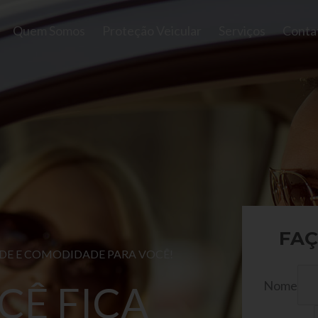
Quem Somos
Proteção Veicular
Serviços
Conta
FAÇ
ADE E COMODIDADE PARA VOCÊ!
Nome
CÊ FICA