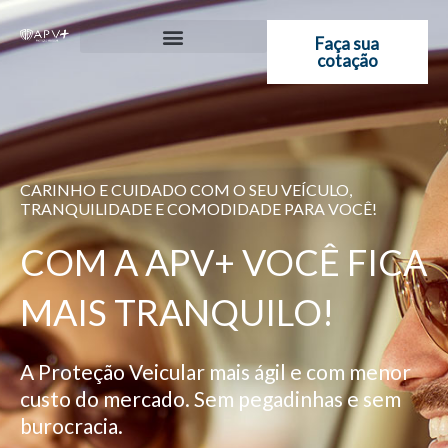
Ir
para
Faça sua
cotação
o
conteúdo
CARINHO E CUIDADO COM O SEU VEÍCULO,
TRANQUILIDADE E COMODIDADE PARA VOCÊ!
COM A APV+ VOCÊ FICA
MAIS TRANQUILO!
A Proteção Veicular mais ágil e com menor
custo do mercado. Sem pegadinhas e sem
burocracia.