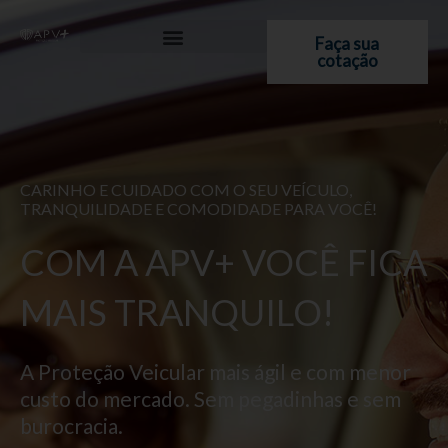
Ir
para
Faça sua
cotação
o
conteúdo
CARINHO E CUIDADO COM O SEU VEÍCULO,
TRANQUILIDADE E COMODIDADE PARA VOCÊ!
COM A APV+ VOCÊ FICA
MAIS TRANQUILO!
A Proteção Veicular mais ágil e com menor
custo do mercado. Sem pegadinhas e sem
burocracia.