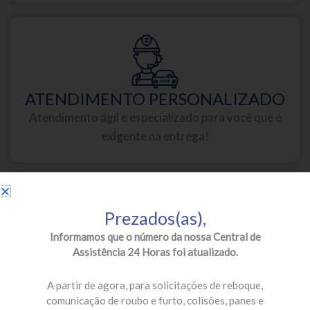
ATENDIMENTO PERSONALIZADO
Atendimento ágil e especializado para você que é
exigente na entrega!
Prezados(as),
Informamos que o número da nossa Central de
Assistência 24 Horas foi atualizado.
PARCEIROS DE PRIMEIRA
Oficinas credenciadas e especializadas para a sua
A partir de agora, para solicitações de reboque,
segurança!
comunicação de roubo e furto, colisões, panes e