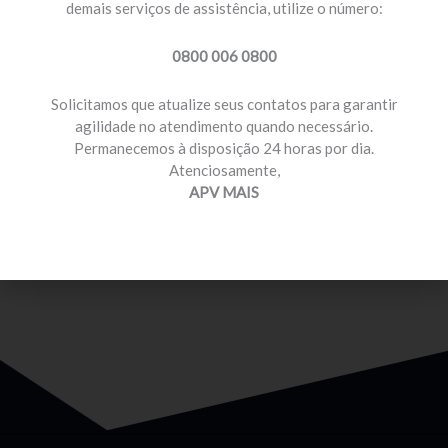
demais serviços de assistência, utilize o número:
0800 006 0800
Solicitamos que atualize seus contatos para garantir
agilidade no atendimento quando necessário.
Permanecemos à disposição 24 horas por dia.
MOTORISTA PROFISSIONAL
Atenciosamente,
Temos planos e preços com diferenciais para você
APV MAIS
que é motorista profissional.