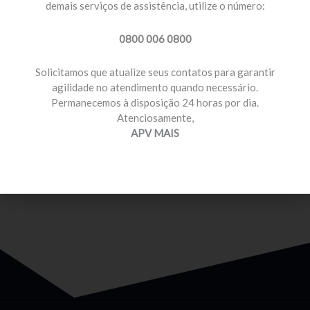
demais serviços de assistência, utilize o número:
0800 006 0800
Solicitamos que atualize seus contatos para garantir
agilidade no atendimento quando necessário.
Permanecemos à disposição 24 horas por dia.
MOTORISTA PROFISSIONAL
Atenciosamente,
Temos planos e preços com diferenciais para você
APV MAIS
que é motorista profissional.