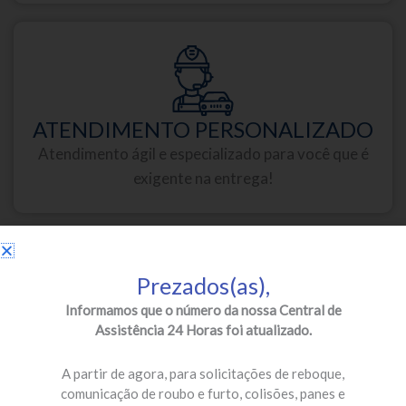
ATENDIMENTO PERSONALIZADO
Atendimento ágil e especializado para você que é
exigente na entrega!
Prezados(as),
Informamos que o número da nossa Central de
Assistência 24 Horas foi atualizado.
PARCEIROS DE PRIMEIRA
Oficinas credenciadas e especializadas para a sua
A partir de agora, para solicitações de reboque,
segurança!
comunicação de roubo e furto, colisões, panes e