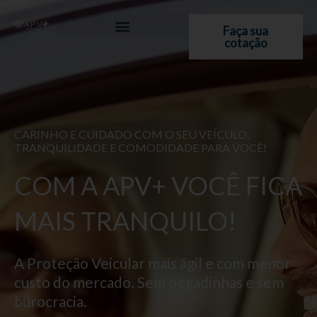
Ir
para
Faça sua
cotação
o
conteúdo
CARINHO E CUIDADO COM O SEU VEÍCULO,
TRANQUILIDADE E COMODIDADE PARA VOCÊ!
COM A APV+ VOCÊ FICA
MAIS TRANQUILO!
A Proteção Veicular mais ágil e com menor
custo do mercado. Sem pegadinhas e sem
burocracia.