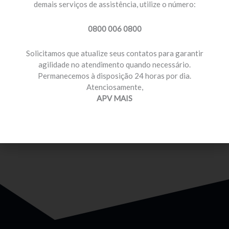
demais serviços de assistência, utilize o número:
0800 006 0800
Solicitamos que atualize seus contatos para garantir
agilidade no atendimento quando necessário.
Permanecemos à disposição 24 horas por dia.
MOTORISTA PROFISSIONAL
Atenciosamente,
Temos planos e preços com diferenciais para você
APV MAIS
que é motorista profissional.