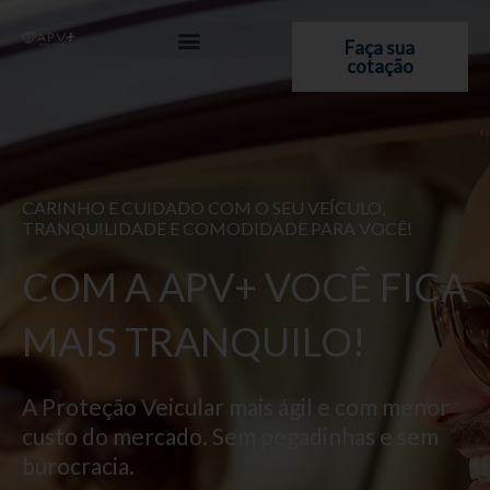
Ir
para
Faça sua
cotação
o
conteúdo
CARINHO E CUIDADO COM O SEU VEÍCULO,
TRANQUILIDADE E COMODIDADE PARA VOCÊ!
COM A APV+ VOCÊ FICA
MAIS TRANQUILO!
A Proteção Veicular mais ágil e com menor
custo do mercado. Sem pegadinhas e sem
burocracia.