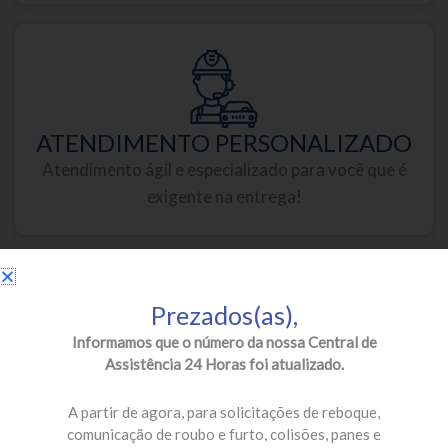
ATENDIMENTO PERSONALIZADO
Atendimento ágil e especializado para você que é
exigente na entrega!
Prezados(as),
Informamos que o número da nossa Central de
Assistência 24 Horas foi atualizado.
PARCEIROS DE PRIMEIRA
Oficinas credenciadas e especializadas para a sua
A partir de agora, para solicitações de reboque,
segurança!
comunicação de roubo e furto, colisões, panes e