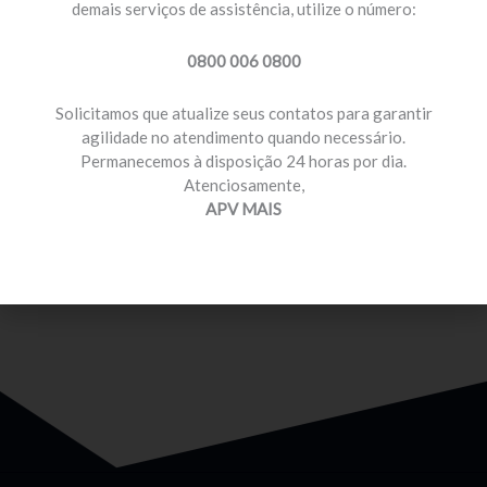
demais serviços de assistência, utilize o número:
0800 006 0800
Solicitamos que atualize seus contatos para garantir
agilidade no atendimento quando necessário.
Permanecemos à disposição 24 horas por dia.
MOTORISTA PROFISSIONAL
Atenciosamente,
Temos planos e preços com diferenciais para você
APV MAIS
que é motorista profissional.