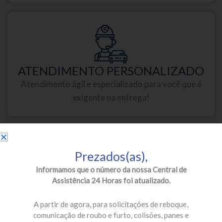
ATENDIMENTO PERSONALIZADO
Atendimento ágil e especializado para você que é
exigente na entrega!
Prezados(as),
Informamos que o número da nossa Central de
Assistência 24 Horas foi atualizado.
PARCEIROS DE PRIMEIRA
Oficinas credenciadas e especializadas para a sua
A partir de agora, para solicitações de reboque,
segurança!
comunicação de roubo e furto, colisões, panes e