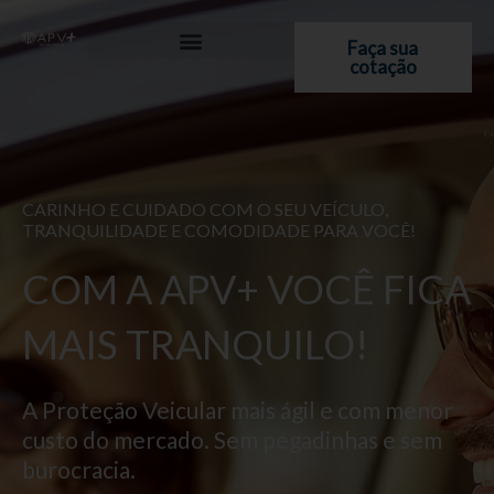
Ir
para
Faça sua
cotação
o
conteúdo
CARINHO E CUIDADO COM O SEU VEÍCULO,
TRANQUILIDADE E COMODIDADE PARA VOCÊ!
COM A APV+ VOCÊ FICA
MAIS TRANQUILO!
A Proteção Veicular mais ágil e com menor
custo do mercado. Sem pegadinhas e sem
burocracia.