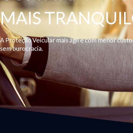
MAIS TRANQUIL
A Proteção Veicular mais ágil e com menor cust
sem burocracia.