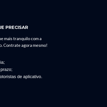
E PRECISAR
ue mais tranquilo com a
o. Contrate agora mesmo!
ia;
 prazo;
toristas de aplicativo.