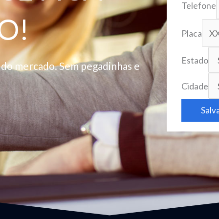
Telefone
O!
Placa
Estado
o do mercado. Sem pegadinhas e
Cidade
Salv