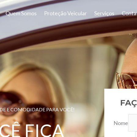
Quem Somos
Proteção Veicular
Serviços
Conta
FAÇ
ADE E COMODIDADE PARA VOCÊ!
Nome
CÊ FICA