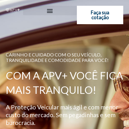
Ir
para
Faça sua
cotação
o
conteúdo
CARINHO E CUIDADO COM O SEU VEÍCULO,
TRANQUILIDADE E COMODIDADE PARA VOCÊ!
COM A APV+ VOCÊ FICA
MAIS TRANQUILO!
A Proteção Veicular mais ágil e com menor
custo do mercado. Sem pegadinhas e sem
burocracia.