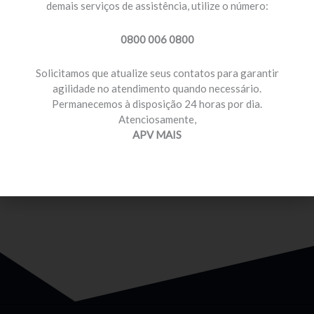
demais serviços de assistência, utilize o número:
0800 006 0800
Solicitamos que atualize seus contatos para garantir
agilidade no atendimento quando necessário.
Permanecemos à disposição 24 horas por dia.
MOTORISTA PROFISSIONAL
Atenciosamente,
Temos planos e preços com diferenciais para você
APV MAIS
que é motorista profissional.