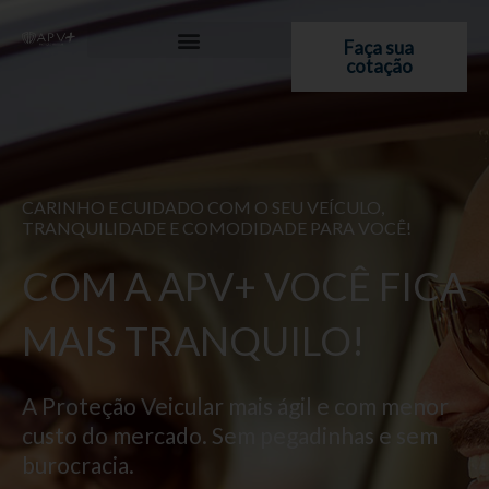
Ir
para
Faça sua
cotação
o
conteúdo
CARINHO E CUIDADO COM O SEU VEÍCULO,
TRANQUILIDADE E COMODIDADE PARA VOCÊ!
COM A APV+ VOCÊ FICA
MAIS TRANQUILO!
A Proteção Veicular mais ágil e com menor
custo do mercado. Sem pegadinhas e sem
burocracia.