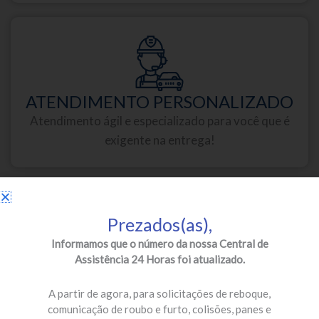
ATENDIMENTO PERSONALIZADO
Atendimento ágil e especializado para você que é
exigente na entrega!
Prezados(as),
Informamos que o número da nossa Central de
Assistência 24 Horas foi atualizado.
PARCEIROS DE PRIMEIRA
Oficinas credenciadas e especializadas para a sua
A partir de agora, para solicitações de reboque,
segurança!
comunicação de roubo e furto, colisões, panes e