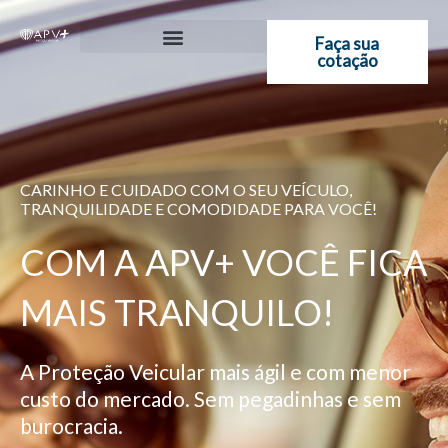
Ir
para
Faça sua
cotação
o
conteúdo
CARINHO E CUIDADO COM O SEU VEÍCULO,
TRANQUILIDADE E COMODIDADE PARA VOCÊ!
COM A APV+ VOCÊ FICA
MAIS TRANQUILO!
A Proteção Veicular mais ágil e com menor
custo do mercado. Sem pegadinhas e sem
burocracia.