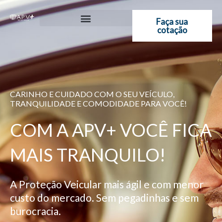
Ir
para
Faça sua
cotação
o
conteúdo
CARINHO E CUIDADO COM O SEU VEÍCULO,
TRANQUILIDADE E COMODIDADE PARA VOCÊ!
COM A APV+ VOCÊ FICA
MAIS TRANQUILO!
A Proteção Veicular mais ágil e com menor
custo do mercado. Sem pegadinhas e sem
burocracia.